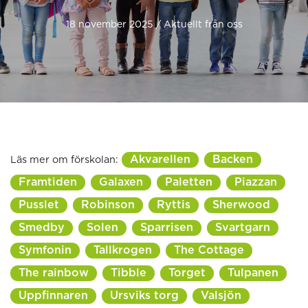
18 november 2025 / Aktuellt från oss
Akvarellen
Backen
Läs mer om förskolan:
Framtiden
Galaxen
Paletten
Piazzan
Pusslet
Robinson
Ryttis
Sherwood
Smedby
Solen
Sparrisen
Svartgarn
Symfonin
Tallkrogen
The Cottage
The rainbow
Tibble
Torget
Tulpanen
Uppfinnaren
Ursviks torg
Valsjön