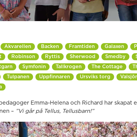
Akvarellen
Backen
Framtiden
Galaxen
P
t
Robinson
Ryttis
Sherwood
Smedby
tgarn
Symfonin
Tallkrogen
The Cottage
T
Tulpanen
Uppfinnaren
Ursviks torg
Valsjö
a
rpedagoger Emma-Helena och Richard har skapat e
rnen –
”Vi går på Tellus, Tellusbarn!”