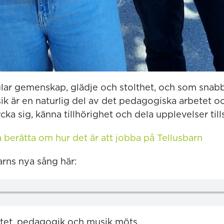
ar gemenskap, glädje och stolthet, och som snabbt 
ik är en naturlig del av det pedagogiska arbetet o
ycka sig, känna tillhörighet och dela upplevelser ti
erätta om hur det är att jobba på Tellusbarn
arns nya sång här:
vitet, pedagogik och musik möts.