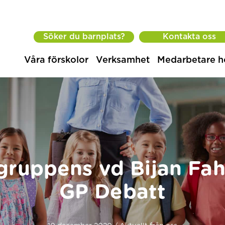
Söker du barnplats?
Kontakta oss
Våra förskolor
Verksamhet
Medarbetare h
sgruppens vd Bijan Fah
GP Debatt