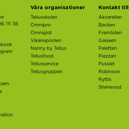
Våra organisationer
Kontakt til
se
Tellusskolan
Akvarellen
6 111 36
Omnipro
Backen
Omniglot
Framtiden
Vikariepoolen
Galaxen
ebook
Nanny by Tellus
Paletten
tagram
Tellusfood
Piazzan
Tellusservice
Pusslet
Tellusgruppen
Robinson
Ryttis
barn
Sherwood
a
mation