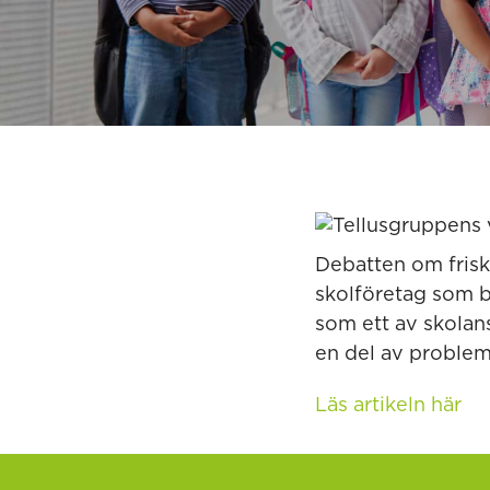
Debatten om frisko
skolföretag som b
som ett av skolans
en del av probleme
Läs artikeln här