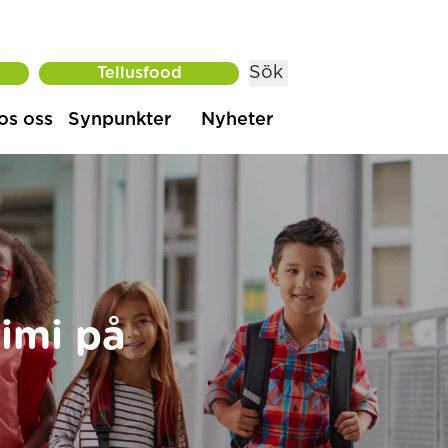
Sök
Tellusfood
os oss
Synpunkter
Nyheter
imi på