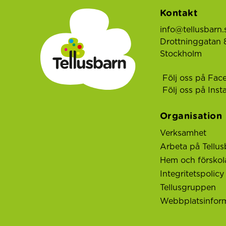
Kontakt
info@tellusbarn.
Drottninggatan 8
Stockholm
Följ oss på Fac
Följ oss på Ins
Organisation
Verksamhet
Arbeta på Tellus
Hem och förskol
Integritetspolicy
Tellusgruppen
Webbplatsinfor