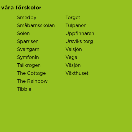
l våra förskolor
Smedby
Torget
Småbarnsskolan
Tulpanen
Solen
Uppfinnaren
Sparrisen
Ursviks torg
Svartgarn
Valsjön
Symfonin
Vega
Tallkrogen
Väsjön
The Cottage
Växthuset
The Rainbow
Tibble