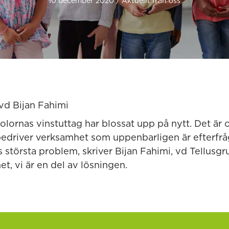
10 december 2020 / Aktuellt från oss
lornas vinstuttag har blossat upp på nytt. Det är o
edriver verksamhet som uppenbarligen är efterfrå
 största problem, skriver Bijan Fahimi, vd Tellusgr
t, vi är en del av lösningen.