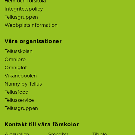
Hem och förskola
Integritetspolicy
Tellusgruppen
Webbplatsinformation
Våra organisationer
Tellusskolan
Omnipro
Omniglot
Vikariepoolen
Nanny by Tellus
Tellusfood
Tellusservice
Tellusgruppen
Kontakt till våra förskolor
Akvarellen
Smedby
Tibble