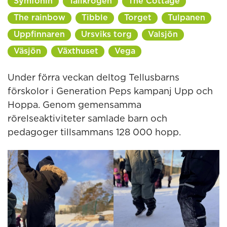
Symfonin
Tallkrogen
The Cottage
The rainbow
Tibble
Torget
Tulpanen
Uppfinnaren
Ursviks torg
Valsjön
Väsjön
Växthuset
Vega
Under förra veckan deltog Tellusbarns
förskolor i Generation Peps kampanj Upp och
Hoppa. Genom gemensamma
rörelseaktiviteter samlade barn och
pedagoger tillsammans
128 000 hopp.