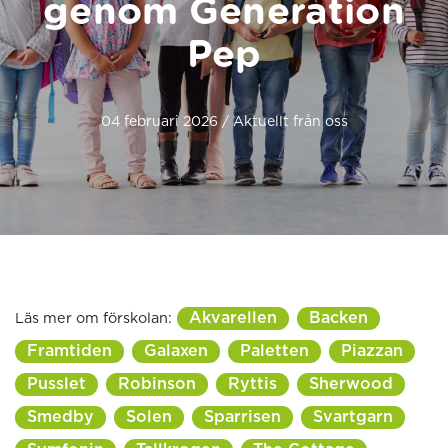
genom Generation
Pep
04 februari 2026 / Aktuellt från oss
Akvarellen
Backen
Läs mer om förskolan:
Framtiden
Galaxen
Paletten
Piazzan
Pusslet
Robinson
Ryttis
Sherwood
Smedby
Solen
Sparrisen
Svartgarn