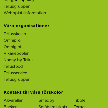
Integritetspolicy
Tellusgruppen
Webbplatsinformation
Våra organisationer
Tellusskolan
Omnipro
Omniglot
Vikariepoolen
Nanny by Tellus
Tellusfood
Tellusservice
Tellusgruppen
Kontakt till våra förskolor
Akvarellen
Smedby
Tibble
Backen
Småbarnsskola
Torget