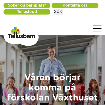
Söker du barnplats?
Kontakta oss
Sök
Tellusfood
Våren börjar
komma på
förskolan Växthuset