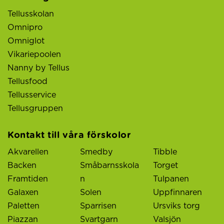
Tellusskolan
Omnipro
Omniglot
Vikariepoolen
Nanny by Tellus
Tellusfood
Tellusservice
Tellusgruppen
Kontakt till våra förskolor
Akvarellen
Smedby
Tibble
Backen
Småbarnsskola
Torget
Framtiden
n
Tulpanen
Galaxen
Solen
Uppfinnaren
Paletten
Sparrisen
Ursviks torg
Piazzan
Svartgarn
Valsjön