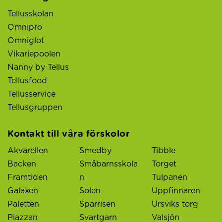
Tellusskolan
Omnipro
Omniglot
Vikariepoolen
Nanny by Tellus
Tellusfood
Tellusservice
Tellusgruppen
Kontakt till våra förskolor
Akvarellen
Smedby
Tibble
Backen
Småbarnsskola
Torget
Framtiden
n
Tulpanen
Galaxen
Solen
Uppfinnaren
Paletten
Sparrisen
Ursviks torg
Piazzan
Svartgarn
Valsjön