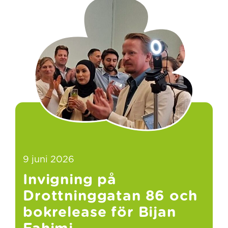
9 juni 2026
Invigning på
Drottninggatan 86 och
bokrelease för Bijan