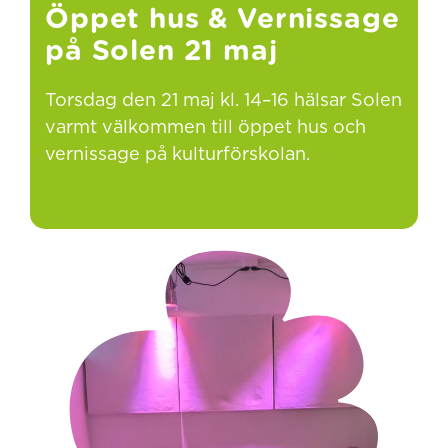
Öppet hus & Vernissage
på Solen 21 maj
Torsdag den 21 maj kl. 14–16 hälsar Solen
varmt välkommen till öppet hus och
vernissage på kulturförskolan.