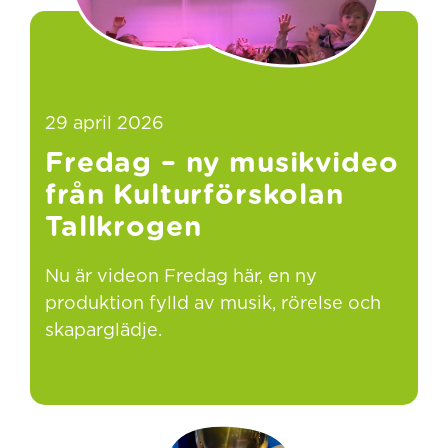
29 april 2026
Fredag – ny musikvideo
från Kulturförskolan
Tallkrogen
Nu är videon Fredag här, en ny
produktion fylld av musik, rörelse och
skaparglädje.