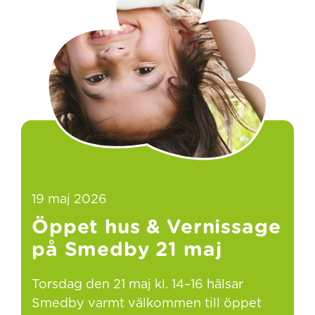
19 maj 2026
Öppet hus & Vernissage
på Smedby 21 maj
Torsdag den 21 maj kl. 14–16 hälsar
Smedby varmt välkommen till öppet