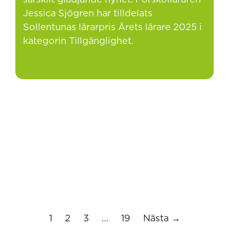
särskilt glädjande nyhet. Förskolläraren
Jessica Sjögren har tilldelats
Sollentunas lärarpris Årets lärare 2025 i
kategorin Tillgänglighet.
1
2
3
…
19
Nästa →