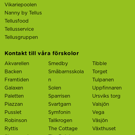
Vikariepoolen
Nanny by Tellus
Tellusfood
Tellusservice
Tellusgruppen
Kontakt till våra förskolor
Akvarellen
Smedby
Tibble
Backen
Småbarnsskola
Torget
Framtiden
n
Tulpanen
Galaxen
Solen
Uppfinnaren
Paletten
Sparrisen
Ursviks torg
Piazzan
Svartgarn
Valsjön
Pusslet
Symfonin
Vega
Robinson
Tallkrogen
Väsjön
Ryttis
The Cottage
Växthuset