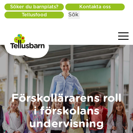
Söker du barnplats?
Kontakta oss
Sök
Tellusfood
Förskollärarens roll
i förskolans
undervisning