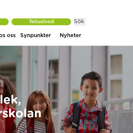
Sök
Tellusfood
os oss
Synpunkter
Nyheter
lek,
rskolan