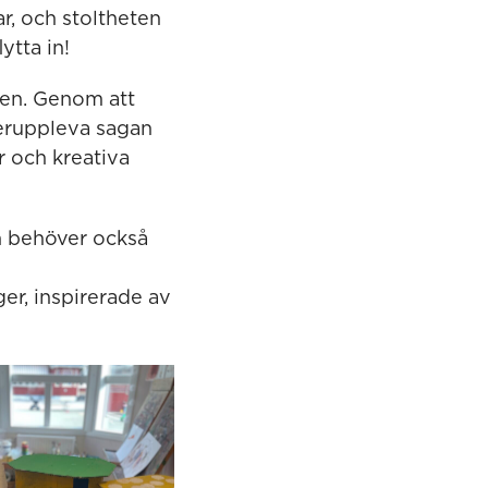
r, och stoltheten
ytta in!
sen. Genom att
teruppleva sagan
r och kreativa
an behöver också
ger, inspirerade av