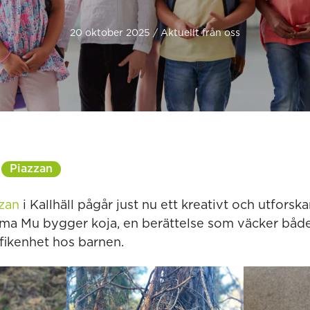
20 oktober 2025 / Aktuellt från oss
Piazzan
zan
i Kallhäll pågår just nu ett kreativt och utforsk
ma Mu bygger koja, en berättelse som väcker både 
fikenhet hos barnen.