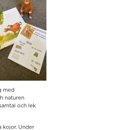
ng med
ch naturen
 samtal och lek
 kojor. Under