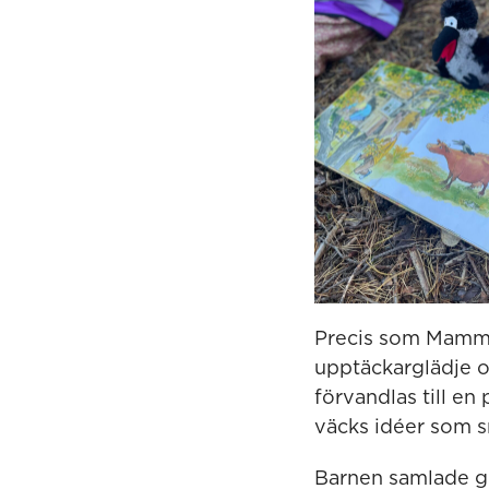
Precis som Mamma
upptäckarglädje oc
förvandlas till en
väcks idéer som s
Barnen samlade gr