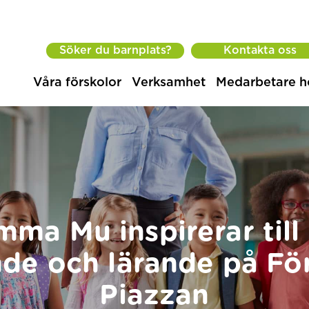
Söker du barnplats?
Kontakta oss
Våra förskolor
Verksamhet
Medarbetare h
ma Mu inspirerar till 
de och lärande på Fö
Piazzan