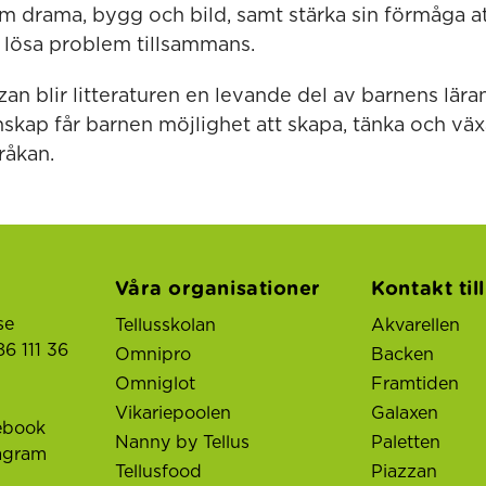
m drama, bygg och bild, samt stärka sin förmåga a
lösa problem tillsammans.
an blir litteraturen en levande del av barnens lär
skap får barnen möjlighet att skapa, tänka och väx
åkan.
Våra organisationer
Kontakt til
se
Tellusskolan
Akvarellen
6 111 36
Omnipro
Backen
Omniglot
Framtiden
Vikariepoolen
Galaxen
ebook
Nanny by Tellus
Paletten
tagram
Tellusfood
Piazzan