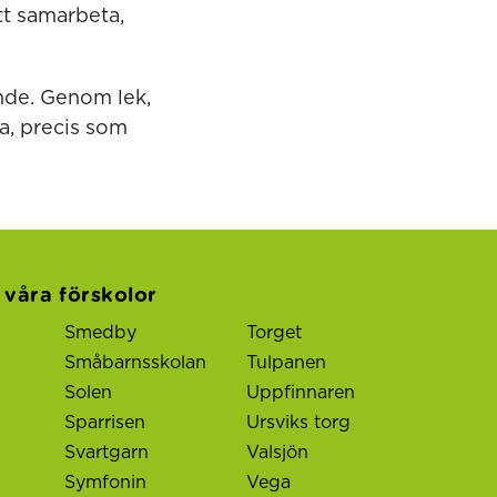
tt samarbeta,
ande. Genom lek,
a, precis som
l våra förskolor
Smedby
Torget
Småbarnsskolan
Tulpanen
Solen
Uppfinnaren
Sparrisen
Ursviks torg
Svartgarn
Valsjön
Symfonin
Vega