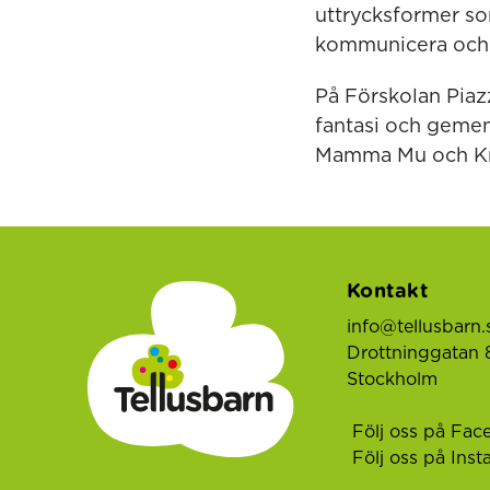
uttrycksformer so
kommunicera och 
På Förskolan Piazz
fantasi och gemen
Mamma Mu och Kr
Kontakt
info@tellusbarn.
Drottninggatan 8
Stockholm
Följ oss på Fac
Följ oss på Ins