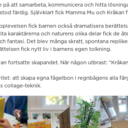
e på att samarbeta, kommunicera och hitta lösninga
 stod färdig. Självklart fick Mamma Mu och Kråkan fl
upplevelsen fick barnen också dramatisera berättel
lta karaktärerna och naturens olika delar fick de å
h fantasi. Det blev många skratt, spontana replike
ättelsen fick nytt liv i barnens egen tolkning.
olan fortsatte skapandet. När någon utbrast: “Kråk
itet: att skapa egna fågelbon i regnbågens alla fär
s collage-teknik.