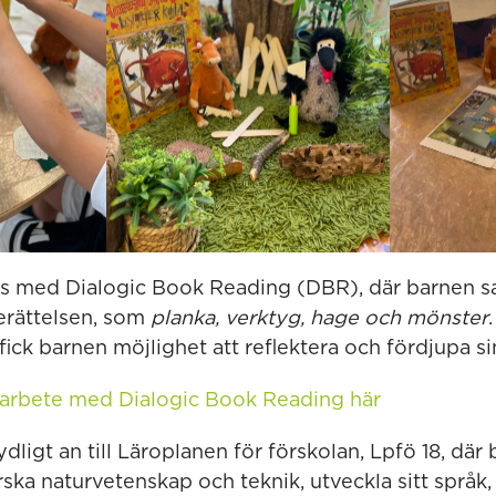
es med Dialogic Book Reading (DBR), där barnen 
erättelsen, som
planka, verktyg, hage och mönster
ick barnen möjlighet att reflektera och fördjupa sin
 arbete med Dialogic Book Reading här
ydligt an till Läroplanen för förskolan, Lpfö 18, där
rska naturvetenskap och teknik, utveckla sitt språk