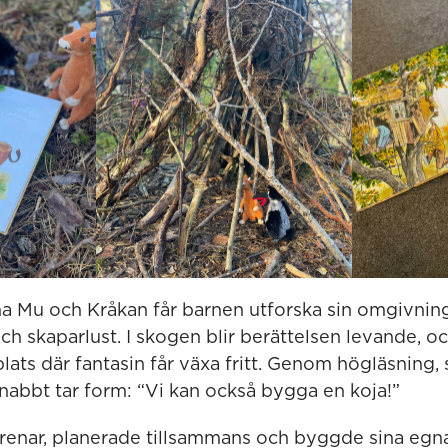
 Mu och Kråkan får barnen utforska sin omgivni
h skaparlust. I skogen blir berättelsen levande, o
 plats där fantasin får växa fritt. Genom högläsning,
nabbt tar form: “Vi kan också bygga en koja!”
enar, planerade tillsammans och byggde sina egna