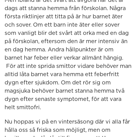
Men ibland är det svårt att avgöra när det är
dags att stanna hemma från förskolan. Några
första riktlinjer att titta på är hur barnet äter
och sover. Om ett barn inte äter eller sover
som vanligt blir det svårt att orka med en dag
på förskolan, eftersom den är mer intensiv än
en dag hemma. Andra hållpunkter är om
barnet har feber eller verkar allmänt hängig.
För att inte sprida smittor vidare behöver man
alltid låta barnet vara hemma ett feberfritt
dygn efter sjukdom. Om det rör sig om
magsjuka behöver barnet stanna hemma två
dygn efter senaste symptomet, för att vara
helt smittofri.
Nu hoppas vi på en vintersäsong där vi alla får
hålla oss så friska som möjligt, men om