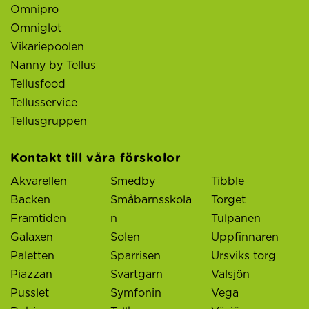
Omnipro
Omniglot
Vikariepoolen
Nanny by Tellus
Tellusfood
Tellusservice
Tellusgruppen
Kontakt till våra förskolor
Akvarellen
Smedby
Tibble
Backen
Småbarnsskola
Torget
Framtiden
n
Tulpanen
Galaxen
Solen
Uppfinnaren
Paletten
Sparrisen
Ursviks torg
Piazzan
Svartgarn
Valsjön
Pusslet
Symfonin
Vega