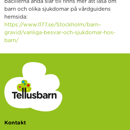
bacillerna ändå slår till finns mer att läsa om
barn och olika sjukdomar på vårdguidens
hemsida:
https://www.1177.se/Stockholm/barn–
gravid/vanliga-besvar-och-sjukdomar-hos-
barn/
Kontakt