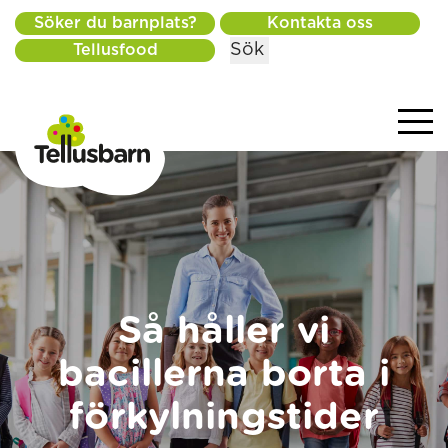
Söker du barnplats?
Kontakta oss
Sök
Tellusfood
Så håller vi
bacillerna borta i
förkylningstider