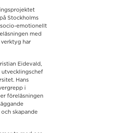
ningsprojektet
g på Stockholms
 socio-emotionellt
öreläsningen med
 verktyg har
ristian Eidevald,
r utvecklingschef
sitet. Hans
vergrepp i
der föreläsningen
dläggande
n och skapande