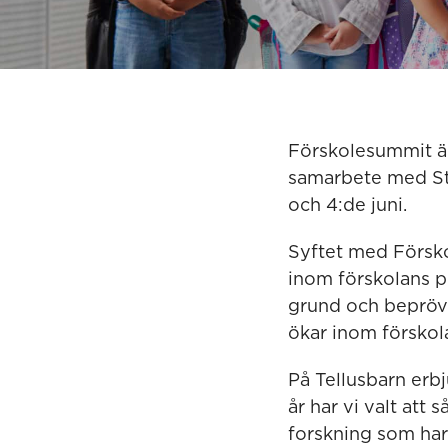
Förskolesummit ä
samarbete med Sto
och 4:de juni.
Syftet med Försko
inom förskolans p
grund och beprövad
ökar inom förskol
På Tellusbarn erb
år har vi valt att
forskning som har