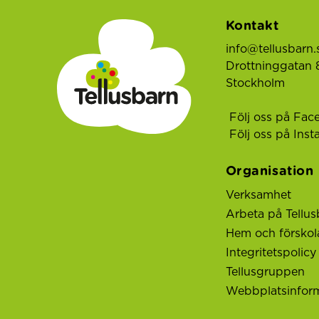
Kontakt
info@tellusbarn.
Drottninggatan 8
Stockholm
Följ oss på Fac
Följ oss på Ins
Organisation
Verksamhet
Arbeta på Tellus
Hem och förskol
Integritetspolicy
Tellusgruppen
Webbplatsinfor