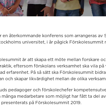
r en återkommande konferens som arrangeras av S
ckholms universitet, i år pågick Förskolesummit 
lesummit är att skapa ett möte mellan forskare o
raktik, eftersom förskolans verksamhet ska vila på
 erfarenhet. På så sätt ska Förskolesummit bidra ti
an och skapar likvärdighet mellan de olika verksam
juds pedagoger och förskolechefer kompetensutvec
 så många medarbetare som möjligt har fått ta del a
 presenterats på Förskolesummit 2019.