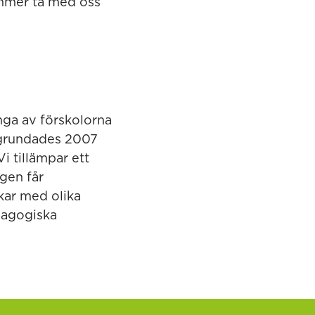
ommer ta med oss
nga av förskolorna
 grundades 2007
i tillämpar ett
gen får
kar med olika
dagogiska