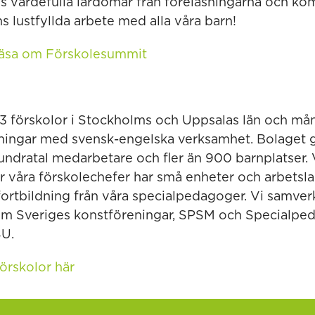
oss värdefulla lärdomar från föreläsningarna och k
s lustfyllda arbete med alla våra barn!
 läsa om Förskolesummit
 13 förskolor i Stockholms och Uppsalas län och må
elningar med svensk-engelska verksamhet. Bolaget
undratal medarbetare och fler än 900 barnplatser. V
är våra förskolechefer har små enheter och arbetsla
ortbildning från våra specialpedagoger. Vi samver
som Sveriges konstföreningar, SPSM och Specialpe
SU.
örskolor här