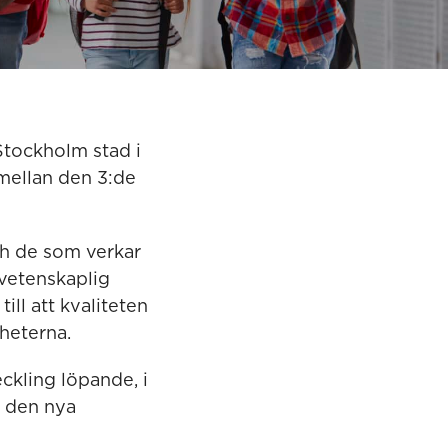
tockholm stad i
mellan den 3:de
ch de som verkar
 vetenskaplig
ll att kvaliteten
heterna.
kling löpande, i
v den nya