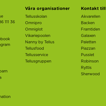
Våra organisationer
Kontakt til
se
Tellusskolan
Akvarellen
6 111 36
Omnipro
Backen
Omniglot
Framtiden
Vikariepoolen
Galaxen
ebook
Nanny by Tellus
Paletten
tagram
Tellusfood
Piazzan
Tellusservice
Pusslet
Tellusgruppen
Robinson
Ryttis
barn
Sherwood
a
mation