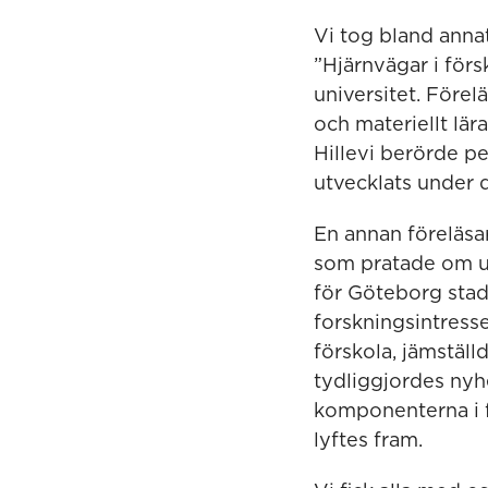
Vi tog bland anna
”Hjärnvägar i för
universitet. Före
och materiellt lär
Hillevi berörde p
utvecklats under 
En annan föreläsar
som pratade om ut
för Göteborg stad
forskningsintress
förskola, jämställ
tydliggjordes nyh
komponenterna i 
lyftes fram.