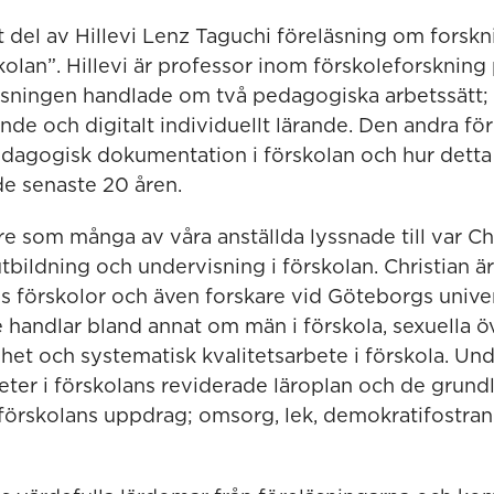
t del av Hillevi Lenz Taguchi föreläsning om forsk
skolan”. Hillevi är professor inom förskoleforsknin
läsningen handlade om två pedagogiska arbetssätt;
ande och digitalt individuellt lärande. Den andra f
edagogisk dokumentation i förskolan och hur detta
de senaste 20 åren.
e som många av våra anställda lyssnade till var Ch
bildning och undervisning i förskolan. Christian ä
s förskolor och även forskare vid Göteborgs univer
e handlar bland annat om män i förskola, sexuella ö
dhet och systematisk kvalitetsarbete i förskola. Un
eter i förskolans reviderade läroplan och de grun
förskolans uppdrag; omsorg, lek, demokratifostra