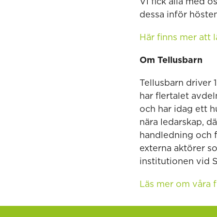
Vi fick alla med 
dessa inför hösten
Här finns mer att
Om Tellusbarn
Tellusbarn driver
har flertalet avd
och har idag ett h
nära ledarskap, d
handledning och f
externa aktörer 
institutionen vid 
Läs mer om våra f