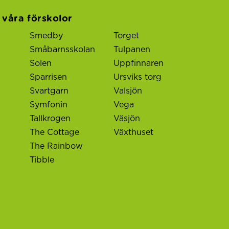
l våra förskolor
Smedby
Torget
Småbarnsskolan
Tulpanen
Solen
Uppfinnaren
Sparrisen
Ursviks torg
Svartgarn
Valsjön
Symfonin
Vega
Tallkrogen
Väsjön
The Cottage
Växthuset
The Rainbow
Tibble