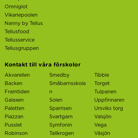
Omniglot
Vikariepoolen
Nanny by Tellus
Tellusfood
Tellusservice
Tellusgruppen
Kontakt till våra förskolor
Akvarellen
Smedby
Tibble
Backen
Småbarnsskola
Torget
Framtiden
n
Tulpanen
Galaxen
Solen
Uppfinnaren
Paletten
Sparrisen
Ursviks torg
Piazzan
Svartgarn
Valsjön
Pusslet
Symfonin
Vega
Robinson
Tallkrogen
Väsjön