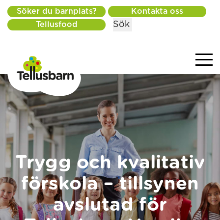
Söker du barnplats?
Kontakta oss
Sök
Tellusfood
Trygg och kvalitativ
förskola – tillsynen
avslutad för