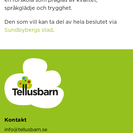
en förskola som präglas av kvalitet,
språkglädje och trygghet.
Den som vill kan ta del av hela beslutet via
Sundbybergs stad
.
Kontakt
info@tellusbarn.se