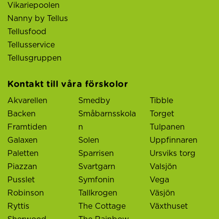
Vikariepoolen
Nanny by Tellus
Tellusfood
Tellusservice
Tellusgruppen
Kontakt till våra förskolor
Akvarellen
Smedby
Tibble
Backen
Småbarnsskola
Torget
Framtiden
n
Tulpanen
Galaxen
Solen
Uppfinnaren
Paletten
Sparrisen
Ursviks torg
Piazzan
Svartgarn
Valsjön
Pusslet
Symfonin
Vega
Robinson
Tallkrogen
Väsjön
Ryttis
The Cottage
Växthuset