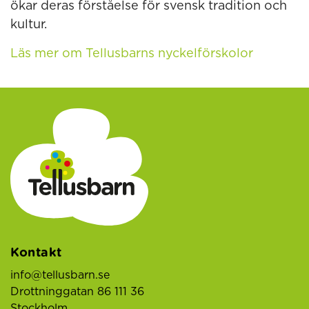
ökar deras förståelse för svensk tradition och
kultur.
Läs mer om Tellusbarns nyckelförskolor
Kontakt
info@tellusbarn.se
Drottninggatan 86 111 36
Stockholm