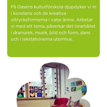
På Oasens kulturförskola djupdyker vi in
i konstens och de kreativa
uttrycksformerna i varje ämne. Arbetar
vi med ett tema, påverkar det innehållet
i dramalek, musik, bild och form, dans
och i lekstationerna utomhus.