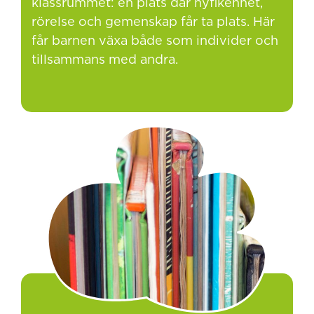
klassrummet: en plats där nyfikenhet,
rörelse och gemenskap får ta plats. Här
får barnen växa både som individer och
tillsammans med andra.