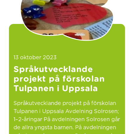
13 oktober 2023
Språkutvecklande
projekt på förskolan
Tulpanen i Uppsala
Språkutvecklande projekt på förskolan
Tulpanen i Uppsala Avdelning Solrosen;
1–2-åringar På avdelningen Solrosen går
de allra yngsta barnen. På avdelningen