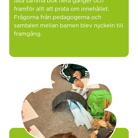
läsa samma bok flera gånger och
framför allt att prata om innehållet.
Frågorna från pedagogerna och
samtalen mellan barnen blev nyckeln till
framgång.