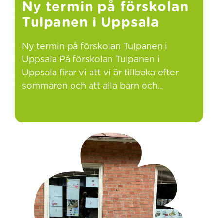
Ny termin på förskolan
Tulpanen i Uppsala
Ny termin på förskolan Tulpanen i
Uppsala På förskolan Tulpanen i
Uppsala firar vi att vi är tillbaka efter
sommaren och att alla barn och…