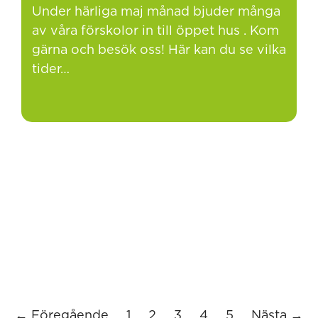
Under härliga maj månad bjuder många
av våra förskolor in till öppet hus . Kom
gärna och besök oss! Här kan du se vilka
tider…
← Föregående
1
2
3
4
5
Nästa →