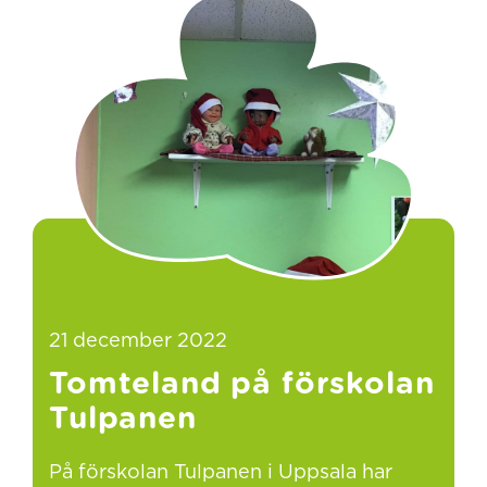
21 december 2022
Tomteland på förskolan
Tulpanen
På förskolan Tulpanen i Uppsala har