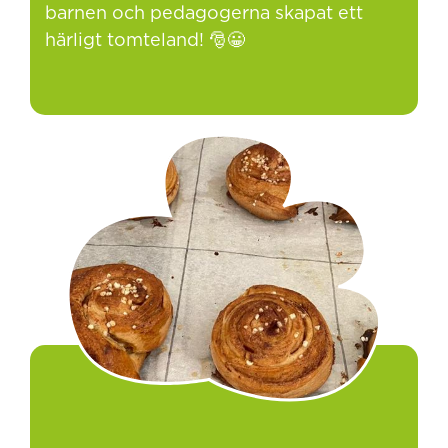
barnen och pedagogerna skapat ett
härligt tomteland! 🎅😀