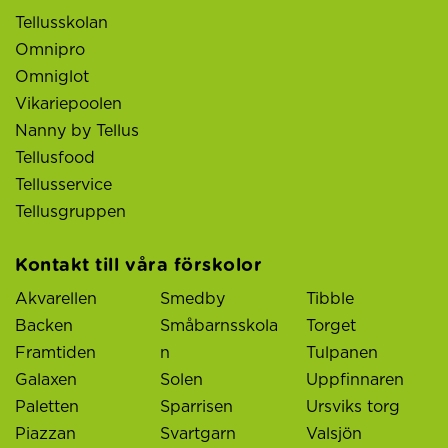
Tellusskolan
Omnipro
Omniglot
Vikariepoolen
Nanny by Tellus
Tellusfood
Tellusservice
Tellusgruppen
Kontakt till våra förskolor
Akvarellen
Smedby
Tibble
Backen
Småbarnsskola
Torget
Framtiden
n
Tulpanen
Galaxen
Solen
Uppfinnaren
Paletten
Sparrisen
Ursviks torg
Piazzan
Svartgarn
Valsjön