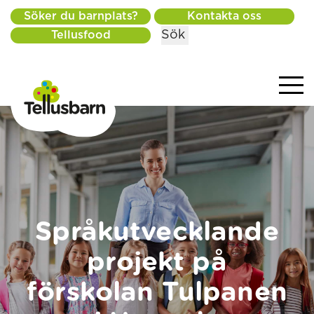
Söker du barnplats?
Kontakta oss
Sök
Tellusfood
Språkutvecklande
projekt på
förskolan Tulpanen