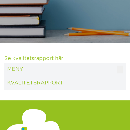
Se kvalitetsrapport här
MENY
KVALITETSRAPPORT