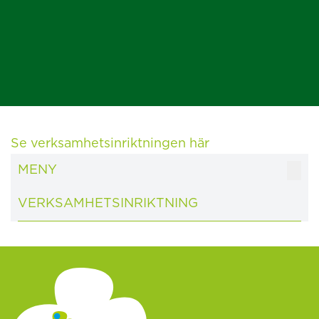
Se verksamhetsinriktningen här
MENY
VERKSAMHETSINRIKTNING