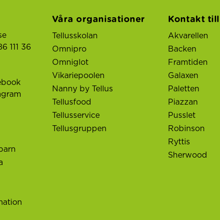
Våra organisationer
Kontakt til
se
Tellusskolan
Akvarellen
6 111 36
Omnipro
Backen
Omniglot
Framtiden
Vikariepoolen
Galaxen
ebook
Nanny by Tellus
Paletten
tagram
Tellusfood
Piazzan
Tellusservice
Pusslet
Tellusgruppen
Robinson
Ryttis
barn
Sherwood
a
mation