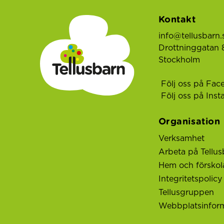
Kontakt
info@tellusbarn.
Drottninggatan 8
Stockholm
Följ oss på Fac
Följ oss på Ins
Organisation
Verksamhet
Arbeta på Tellus
Hem och förskol
Integritetspolicy
Tellusgruppen
Webbplatsinfor