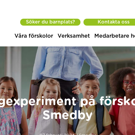
Söker du barnplats?
Kontakta oss
Våra förskolor
Verksamhet
Medarbetare h
gexperiment på försk
Smedby