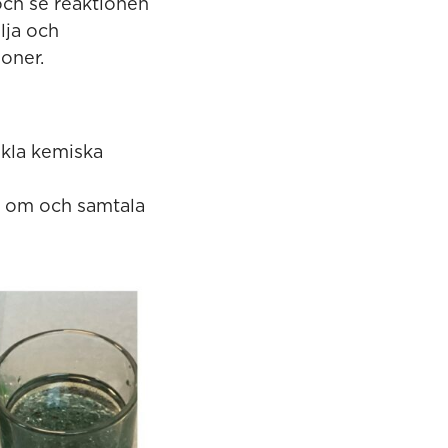
och se reaktionen
lja och
oner.
nkla kemiska
or om och samtala