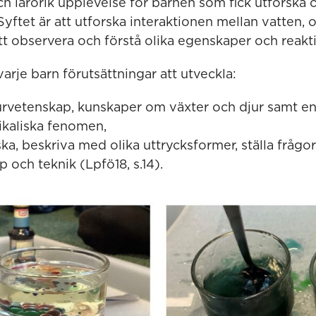
ch lärorik upplevelse för barnen som fick utforska 
yftet är att utforska interaktionen mellan vatten, o
tt observera och förstå olika egenskaper och reakti
arje barn förutsättningar att utveckla:
turvetenskap, kunskaper om växter och djur samt e
ikaliska fenomen,
ka, beskriva med olika uttrycksformer, ställa fråg
och teknik (Lpfö18, s.14).