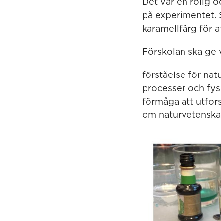
Det var en rolig o
på experimentet. S
karamellfärg för a
Förskolan ska ge v
förståelse för na
processer och fys
förmåga att utfors
om naturvetenskap 