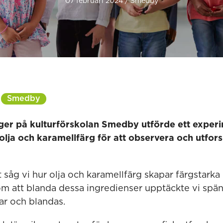
07 februari 2024 / Smedby
Smedby
er på kulturförskolan Smedby utförde ett experi
olja och karamellfärg för att observera och utfor
 såg vi hur olja och karamellfärg skapar färgstark
m att blanda dessa ingredienser upptäckte vi spä
ar och blandas.