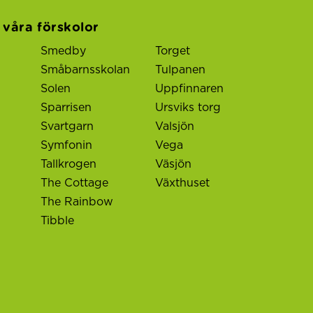
l våra förskolor
Smedby
Torget
Småbarnsskolan
Tulpanen
Solen
Uppfinnaren
Sparrisen
Ursviks torg
Svartgarn
Valsjön
Symfonin
Vega
Tallkrogen
Väsjön
The Cottage
Växthuset
The Rainbow
Tibble