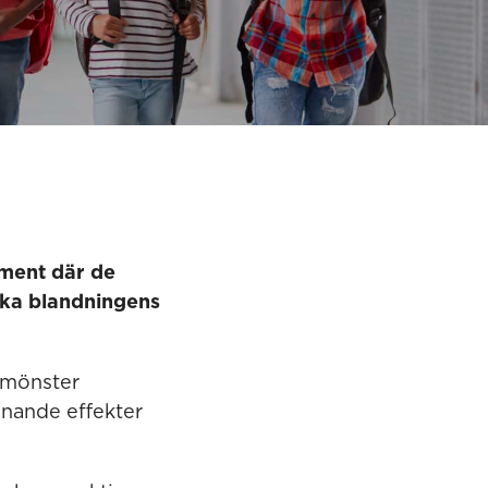
ment där de
ska blandningens
a mönster
nnande effekter