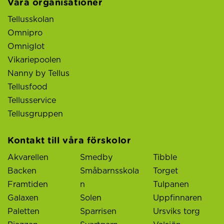
Våra organisationer
Tellusskolan
Omnipro
Omniglot
Vikariepoolen
Nanny by Tellus
Tellusfood
Tellusservice
Tellusgruppen
Kontakt till våra förskolor
Akvarellen
Smedby
Tibble
Backen
Småbarnsskola
Torget
Framtiden
n
Tulpanen
Galaxen
Solen
Uppfinnaren
Paletten
Sparrisen
Ursviks torg