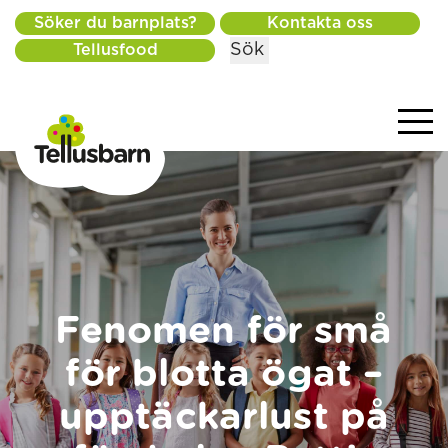
Söker du barnplats?
Kontakta oss
Sök
Tellusfood
Fenomen för små
för blotta ögat –
upptäckarlust på