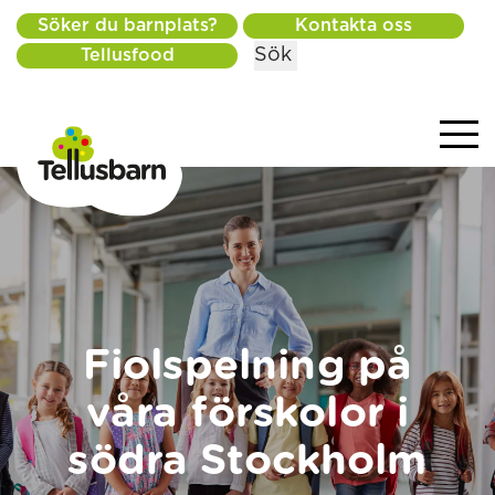
Söker du barnplats?
Kontakta oss
Sök
Tellusfood
Fiolspelning på
våra förskolor i
södra Stockholm