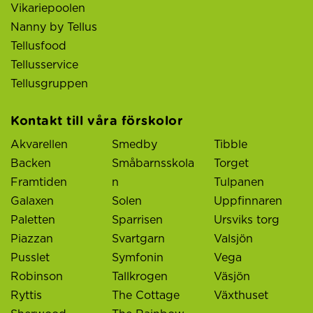
Vikariepoolen
Nanny by Tellus
Tellusfood
Tellusservice
Tellusgruppen
Kontakt till våra förskolor
Akvarellen
Smedby
Tibble
Backen
Småbarnsskola
Torget
Framtiden
n
Tulpanen
Galaxen
Solen
Uppfinnaren
Paletten
Sparrisen
Ursviks torg
Piazzan
Svartgarn
Valsjön
Pusslet
Symfonin
Vega
Robinson
Tallkrogen
Väsjön
Ryttis
The Cottage
Växthuset