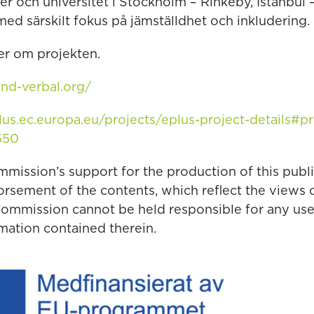
r och universitet i Stockholm – Rinkeby, Istanbul 
ed särskilt fokus på jämställdhet och inkludering.
er om projekten.
nd-verbal.org/
lus.ec.europa.eu/projects/eplus-project-details#pr
550
ission’s support for the production of this publ
orsement of the contents, which reflect the views 
Commission cannot be held responsible for any us
mation contained therein.