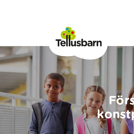
För
konst