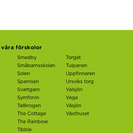
l våra förskolor
Smedby
Torget
Småbarnsskolan
Tulpanen
Solen
Uppfinnaren
Sparrisen
Ursviks torg
Svartgarn
Valsjön
Symfonin
Vega
Tallkrogen
Väsjön
The Cottage
Växthuset
The Rainbow
Tibble