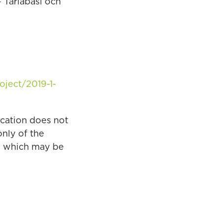
– Tarlabasi och
oject/2019-1-
ication does not
only of the
e which may be