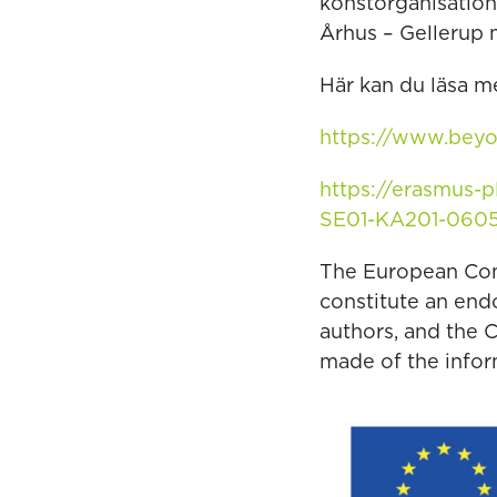
konstorganisatione
Århus – Gellerup m
Här kan du läsa m
https://www.beyo
https://erasmus-p
SE01-KA201-060
The European Comm
constitute an end
authors, and the 
made of the infor