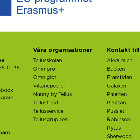
Våra organisationer
Kontakt til
se
Tellusskolan
Akvarellen
6 111 36
Omnipro
Backen
Omniglot
Framtiden
Vikariepoolen
Galaxen
ebook
Nanny by Tellus
Paletten
tagram
Tellusfood
Piazzan
Tellusservice
Pusslet
Tellusgruppen
Robinson
Ryttis
barn
Sherwood