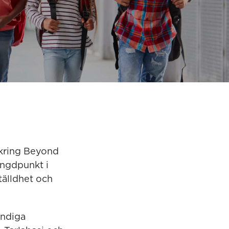
e kring Beyond
yngdpunkt i
tälldhet och
ändiga