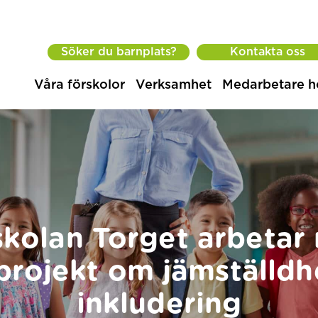
Söker du barnplats?
Kontakta oss
Våra förskolor
Verksamhet
Medarbetare h
skolan Torget arbetar
projekt om jämställdh
inkludering