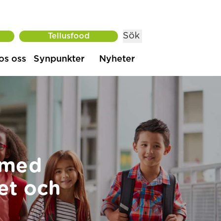
Sök
Tellusfood
os oss
Synpunkter
Nyheter
 med
et och