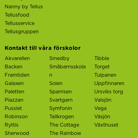
Nanny by Tellus
Tellusfood
Tellusservice
Tellusgruppen
Kontakt till våra förskolor
Akvarellen
Smedby
Tibble
Backen
Småbarnsskola
Torget
Framtiden
n
Tulpanen
Galaxen
Solen
Uppfinnaren
Paletten
Sparrisen
Ursviks torg
Piazzan
Svartgarn
Valsjön
Pusslet
Symfonin
Vega
Robinson
Tallkrogen
Väsjön
Ryttis
The Cottage
Växthuset
Sherwood
The Rainbow