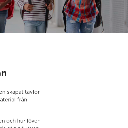
an
en skapat tavlor
terial från
en och hur löven