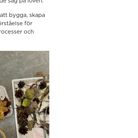
 de såg på löven.
 att bygga, skapa
rståelse för
rocesser och