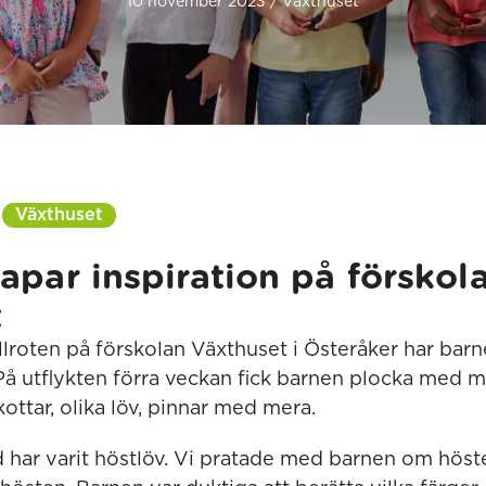
10 november 2023 / Växthuset
Växthuset
apar inspiration på förskol
t
llroten på förskolan Växthuset i Österåker har barn
På utflykten förra veckan fick barnen plocka med ma
ottar, olika löv, pinnar med mera.
d har varit höstlöv. Vi pratade med barnen om höst