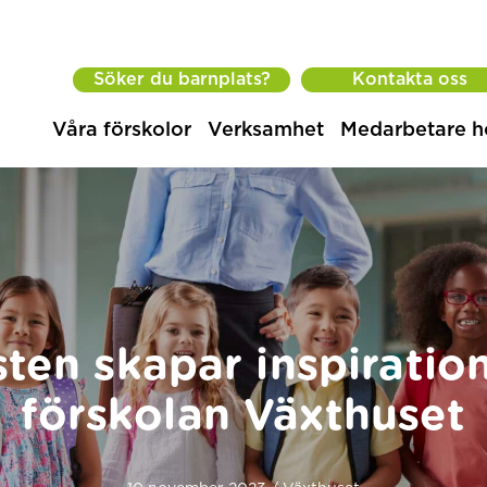
Söker du barnplats?
Kontakta oss
Våra förskolor
Verksamhet
Medarbetare h
ten skapar inspiratio
förskolan Växthuset