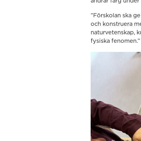
ändrar färg under 
”Förskolan ska ge 
och konstruera med
naturvetenskap, k
fysiska fenomen.”