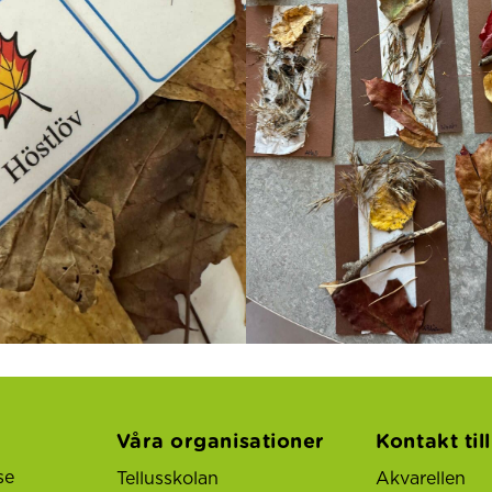
Våra organisationer
Kontakt til
se
Tellusskolan
Akvarellen