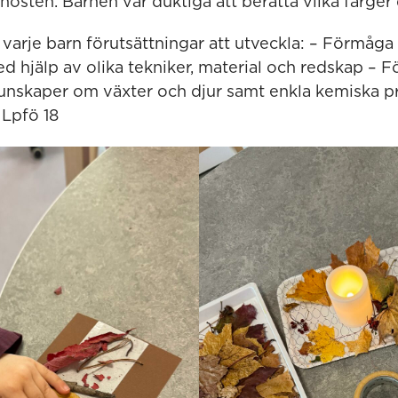
hösten. Barnen var duktiga att berätta vilka färger
varje barn förutsättningar att utveckla: – Förmåga
 hjälp av olika tekniker, material och redskap – Fö
unskaper om växter och djur samt enkla kemiska p
 Lpfö 18