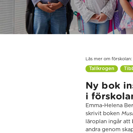
Läs mer om förskolan:
Tallkrogen
Tib
Ny bok in
i förskola
Emma-Helena Berg
skrivit boken
Musi
läroplan ingår att
andra genom skapa