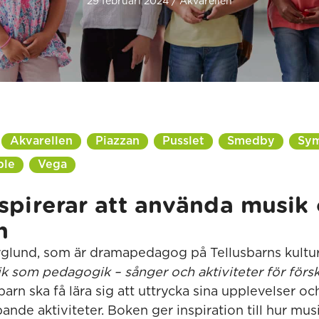
29 februari 2024 / Akvarellen
Akvarellen
Piazzan
Pusslet
Smedby
Sym
ble
Vega
spirerar att använda musik
n
lund, som är dramapedagog på Tellusbarns kulturf
k som pedagogik – sånger och aktiviteter för försk
 barn ska få lära sig att uttrycka sina upplevelser 
nde aktiviteter. Boken ger inspiration till hur mu