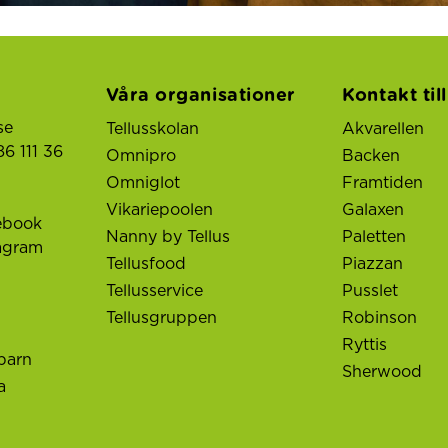
Våra organisationer
Kontakt til
se
Tellusskolan
Akvarellen
6 111 36
Omnipro
Backen
Omniglot
Framtiden
Vikariepoolen
Galaxen
ebook
Nanny by Tellus
Paletten
tagram
Tellusfood
Piazzan
Tellusservice
Pusslet
Tellusgruppen
Robinson
Ryttis
barn
Sherwood
a