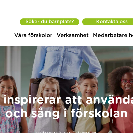
Söker du barnplats?
Kontakta oss
Våra förskolor
Verksamhet
Medarbetare h
 inspirerar att använd
och sång i förskolan