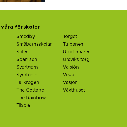
l våra förskolor
Smedby
Torget
Småbarnsskolan
Tulpanen
Solen
Uppfinnaren
Sparrisen
Ursviks torg
Svartgarn
Valsjön
Symfonin
Vega
Tallkrogen
Väsjön
The Cottage
Växthuset
The Rainbow
Tibble