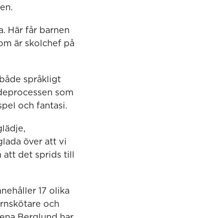
en.
. Här får barnen
som är skolchef på
både språkligt
andeprocessen som
spel och fantasi.
glädje,
lada över att vi
tt det sprids till
nehåller 17 olika
arnskötare och
lena Berglund har