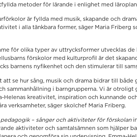
fyllda metoder för lärande i enlighet med läroplan
turförkolor är fyllda med musik, skapande och drama
ativitet i alla tänkbara former, säger Maria Friberg 
mme för olika typer av uttrycksformer utvecklas de 
Tellusbarns förskolor med kulturprofil är det skap
väcks barnens nyfikenhet och den stimulerar till sam
kt att se hur sång, musik och drama bidrar till både 
h sammanhållning i barngrupperna. Vi är otroligt g
-Helenas kreativitet, inspiration och kunnande och a
åra verksamheter, säger skolchef Maria Friberg.
pedagogik – sånger och aktiviteter för förskolan
in
rande aktiviteter och samtalsämnen som hjälper b
 planera och genomföra sin undervisning. Emma-He