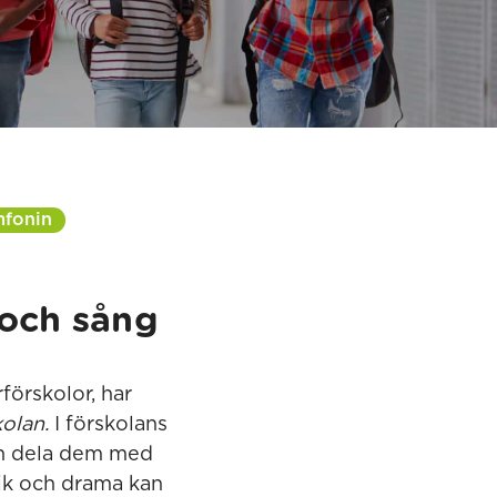
fonin
 och sång
örskolor, har
olan.
I förskolans
och dela dem med
sik och drama kan