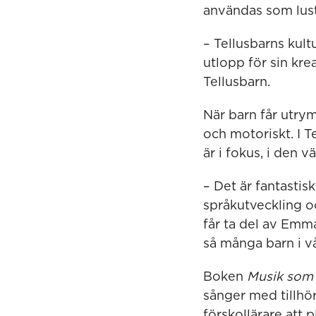
användas som lust
– Tellusbarns kul
utlopp för sin kre
Tellusbarn.
När barn får utry
och motoriskt. I 
är i fokus, i den 
– Det är fantastis
språkutveckling oc
får ta del av Emma
så många barn i v
Boken
Musik som 
sånger med tillhö
förskollärare att