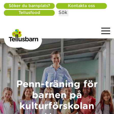
Söker du barnplats?
Kontakta oss
Sök
Tellusfood
Penn-träning för
barnen på
kulturförskolan