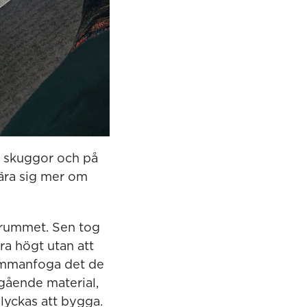
a skuggor och på
 lära sig mer om
a rummet. Sen tog
ra högt utan att
sammanfoga det de
ngående material,
lyckas att bygga.