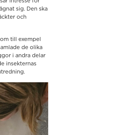
ar intresse för
ägnat sig. Den ska
äckter och
som till exempel
 samlade de olika
ggor i andra delar
e insekternas
utredning.