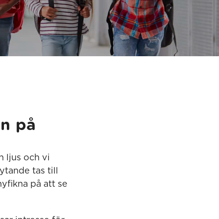
en på
 ljus och vi
tande tas till
yfikna på att se