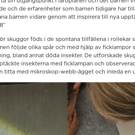
ta sin utgångspunkt i läroplanen och det barnen vis
de och de erfarenheter som barnen tidigare har till
ana barnen vidare genom att inspirera till nya uppt
18”
ör skuggor föds i de spontana tillfällena i rollekar 
rnen följde olika spår och med hjälp av ficklampor
dning, bland annat döda insekter. De utforskade sku
ptäckte insekterna med ficklampan och observerad
en titta med mikroskop-webb-ägget och inleda en 