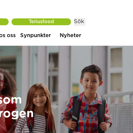
Sök
Tellusfood
os oss
Synpunkter
Nyheter
 som
krogen