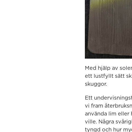
Med hjälp av sole
ett lustfyllt sätt 
skuggor.
Ett undervisningst
vi fram återbruks
använda lim eller
ville. Några svår
tyngd och hur myc