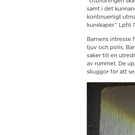
”Utbildningen ska 
samt i det kunnan
kontinuerligt utm
kunskaper.“ Lpfö 
Barnens intresse f
tjuv och polis. Ba
saker till en utre
av rummet. De up
skuggor för att s