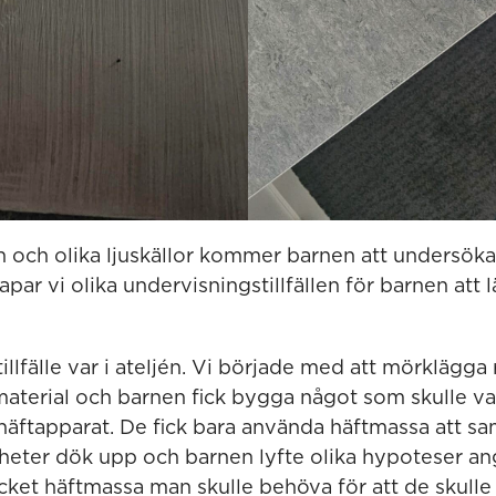
n och olika ljuskällor kommer barnen att undersök
skapar vi olika undervisningstillfällen för barnen att
illfälle var i ateljén. Vi började med att mörklägg
material och barnen fick bygga något som skulle va
 häftapparat. De fick bara använda häftmassa att 
igheter dök upp och barnen lyfte olika hypoteser a
ket häftmassa man skulle behöva för att de skulle 