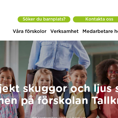
Söker du barnplats?
Kontakta oss
Våra förskolor
Verksamhet
Medarbetare h
jekt skuggor och ljus
en på förskolan Tall