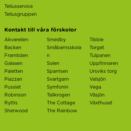
Tellusservice
Tellusgruppen
Kontakt till våra förskolor
Akvarellen
Smedby
Tibble
Backen
Småbarnsskola
Torget
Framtiden
n
Tulpanen
Galaxen
Solen
Uppfinnaren
Paletten
Sparrisen
Ursviks torg
Piazzan
Svartgarn
Valsjön
Pusslet
Symfonin
Vega
Robinson
Tallkrogen
Väsjön
Ryttis
The Cottage
Växthuset
Sherwood
The Rainbow