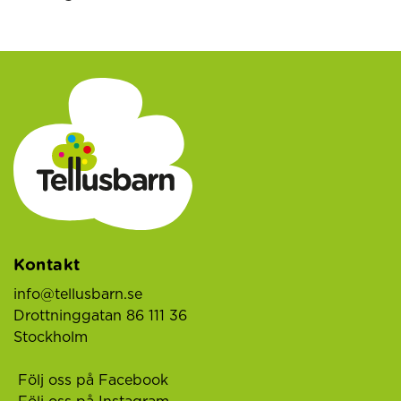
Kontakt
info@tellusbarn.se
Drottninggatan 86 111 36
Stockholm
Följ oss på Facebook