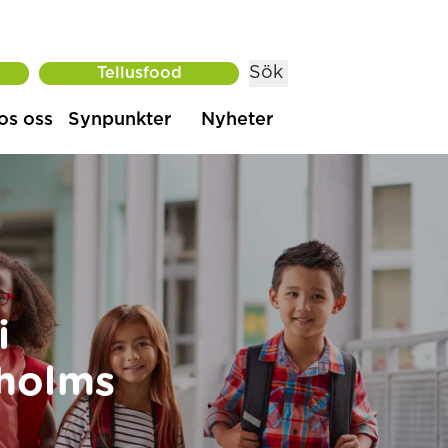
Sök
Tellusfood
os oss
Synpunkter
Nyheter
i
kholms