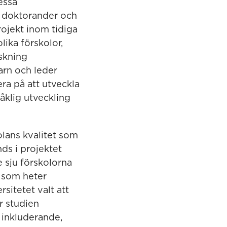
essa
, doktorander och
rojekt inom tidiga
ika förskolor,
skning
arn och leder
ra på att utveckla
åklig utveckling
lans kvalitet som
ds i projektet
e sju förskolorna
 som heter
sitetet valt att
 studien
r inkluderande,