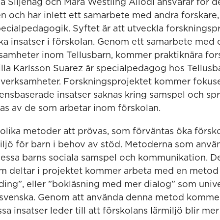
va Siljehag och Mara Westling Allodi ansvarar för d
 och har inlett ett samarbete med andra forskare
ecialpedagogik. Syftet är att utveckla forskningsp
a insatser i förskolan. Genom ett samarbete med ol
ksamheter inom Tellusbarn, kommer praktiknära for
la Karlsson Suarez är specialpedagog hos Tellusb
a verksamheter. Forskningsprojektet kommer fokuse
nsbaserade insatser saknas kring samspel och spr
as av de som arbetar inom förskolan.
olika metoder att prövas, som förväntas öka försko
iljö för barn i behov av stöd. Metoderna som använ
a dessa barns sociala samspel och kommunikation. D
om deltar i projektet kommer arbeta med en metod
ing”, eller ”bokläsning med mer dialog” som univer
 svenska. Genom att använda denna metod kommer
 insatser leder till att förskolans lärmiljö blir me