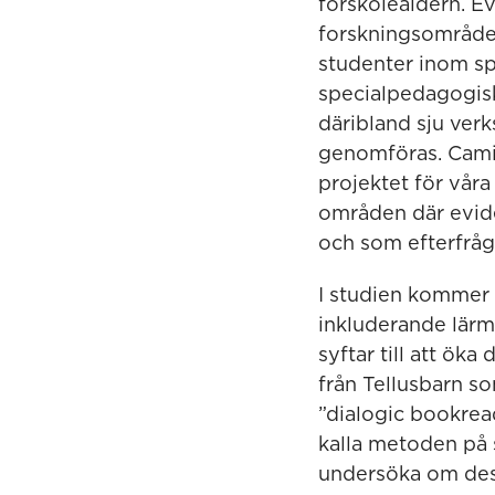
förskoleåldern. E
forskningsområden
studenter inom sp
specialpedagogisk
däribland sju ver
genomföras. Camil
projektet för vår
områden där evide
och som efterfråg
I studien kommer 
inkluderande lärm
syftar till att ök
från Tellusbarn s
”dialogic bookread
kalla metoden på
undersöka om dessa