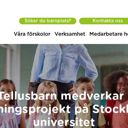
Söker du barnplats?
Kontakta oss
Våra förskolor
Verksamhet
Medarbetare h
Tellusbarn medverkar 
ningsprojekt på Stoc
universitet