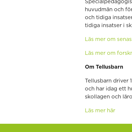
Specialpedagogisk
huvudmän och försk
och tidiga insatse
tidiga insatser i s
Läs mer om senas
Läs mer om forskn
Om Tellusbarn
Tellusbarn driver
och har idag ett h
skollagen och lär
Läs mer här