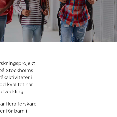
orskningsprojekt
 på Stockholms
åkaktiviteter i
od kvalitet har
utveckling.
r flera forskare
r för barn i