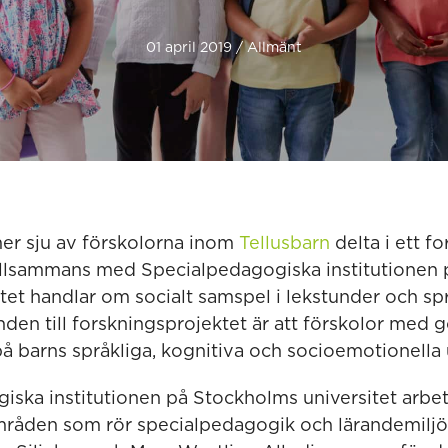
01 april 2019 / Allmänt
r sju av förskolorna inom
Tellusbarn
delta i ett f
llsammans med Specialpedagogiska institutionen
ktet handlar om socialt samspel i lekstunder och spr
den till forskningsprojektet är att förskolor med g
på barns språkliga, kognitiva och socioemotionella 
iska institutionen på Stockholms universitet arbeta
åden som rör specialpedagogik och lärandemiljöe