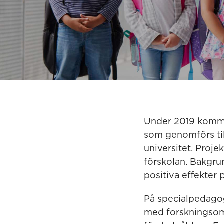
Under 2019 komme
som genomförs ti
universitet. Proje
förskolan. Bakgrun
positiva effekter 
På specialpedagog
med forskningsomr