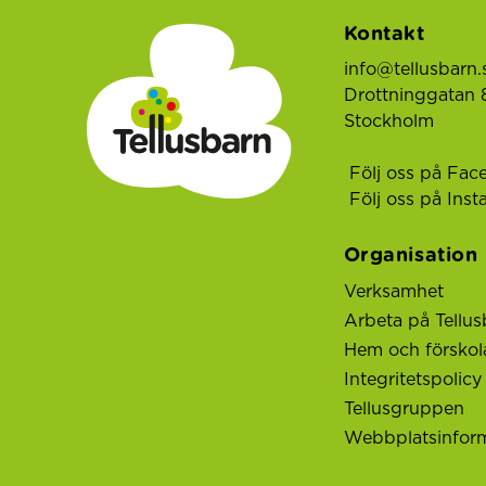
Kontakt
info@tellusbarn.
Drottninggatan 8
Stockholm
Följ oss på Fac
Följ oss på Ins
Organisation
Verksamhet
Arbeta på Tellus
Hem och förskol
Integritetspolicy
Tellusgruppen
Webbplatsinfor