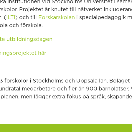
a Institutionen vid Stockholms Universitet i sam
olor. Projektet är knutet till nätverket Inkludera
r (
ILTI
) och till
Forskarskolan
i specialpedagogik m
kola och förskola.
te utbildningsdagen
ingsprojektet här
 13 förskolor i Stockholms och Uppsala län. Bolage
undratal medarbetare och fler än 900 barnplatser. V
oplanen, men lägger extra fokus på språk, skapande