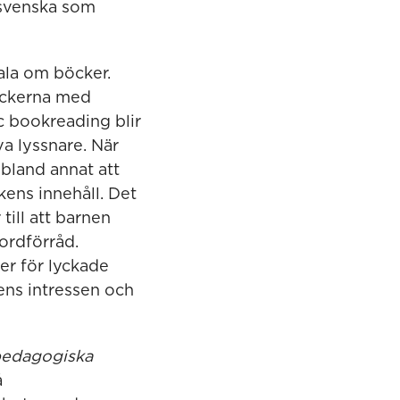
 svenska som
ala om böcker.
öckerna med
 bookreading blir
va lyssnare. När
 bland annat att
okens innehåll. Det
till att barnen
 ordförråd.
er för lyckade
nens intressen och
lpedagogiska
å