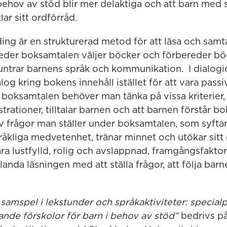
behov av stöd blir mer delaktiga och att barn med
ar sitt ordförråd.
ing är en strukturerad metod för att läsa och samt
der boksamtalen väljer böcker och förbereder b
trar barnens språk och kommunikation. I dialogic
log kring bokens innehåll istället för att vara passi
l boksamtalen behöver man tänka på vissa kriterier,
strationer, tilltalar barnen och att barnen förstår b
av frågor man ställer under boksamtalen, som syftar 
pråkliga medvetenhet, tränar minnet och utökar sitt
ra lustfylld, rolig och avslappnad, framgångsfaktor
landa läsningen med att ställa frågor, att följa bar
 samspel i lekstunder och språkaktiviteter: specia
rande förskolor för barn i behov av stöd”
bedrivs p