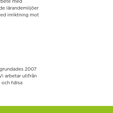
arbete med
nde lärandemiljöer
ed inriktning mot
t grundades 2007
i arbetar utifrån
 och hälsa