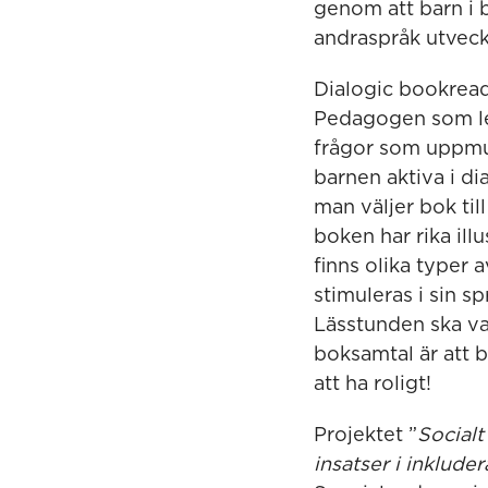
genom att barn i 
andraspråk utveckl
Dialogic bookread
Pedagogen som le
frågor som uppmun
barnen aktiva i dia
man väljer bok til
boken har rika illu
finns olika typer 
stimuleras i sin s
Lässtunden ska va
boksamtal är att b
att ha roligt!
Projektet
”
Socialt
insatser i inklude