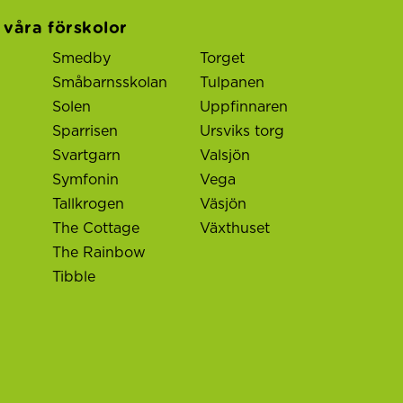
l våra förskolor
Smedby
Torget
Småbarnsskolan
Tulpanen
Solen
Uppfinnaren
Sparrisen
Ursviks torg
Svartgarn
Valsjön
Symfonin
Vega
Tallkrogen
Väsjön
The Cottage
Växthuset
The Rainbow
Tibble