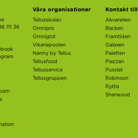
Våra organisationer
Kontakt til
se
Tellusskolan
Akvarellen
6 111 36
Omnipro
Backen
Omniglot
Framtiden
Vikariepoolen
Galaxen
ebook
Nanny by Tellus
Paletten
tagram
Tellusfood
Piazzan
Tellusservice
Pusslet
Tellusgruppen
Robinson
Ryttis
barn
Sherwood
a
mation