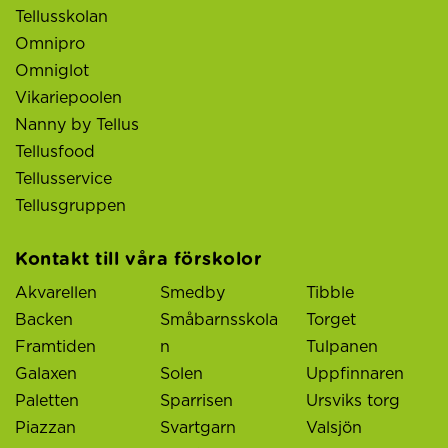
Tellusskolan
Omnipro
Omniglot
Vikariepoolen
Nanny by Tellus
Tellusfood
Tellusservice
Tellusgruppen
Kontakt till våra förskolor
Akvarellen
Smedby
Tibble
Backen
Småbarnsskola
Torget
Framtiden
n
Tulpanen
Galaxen
Solen
Uppfinnaren
Paletten
Sparrisen
Ursviks torg
Piazzan
Svartgarn
Valsjön