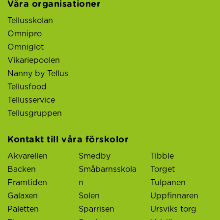
Våra organisationer
Tellusskolan
Omnipro
Omniglot
Vikariepoolen
Nanny by Tellus
Tellusfood
Tellusservice
Tellusgruppen
Kontakt till våra förskolor
Akvarellen
Smedby
Tibble
Backen
Småbarnsskola
Torget
Framtiden
n
Tulpanen
Galaxen
Solen
Uppfinnaren
Paletten
Sparrisen
Ursviks torg