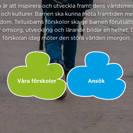
n är att inspirera och utveckla framtidens världsme
 och kulturer. Barnen ska kunna möta framtiden me
dom. Tellusbarns förskolor ska ge barnen förutsättni
är omsorg, utveckling och lärande bildar en helhet. D
förskolan idag möter den stora världen imorgon.
Våra förskolor
Ansök