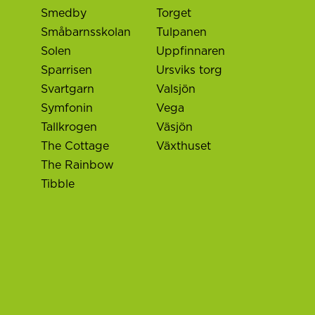
Smedby
Torget
Småbarnsskolan
Tulpanen
Solen
Uppfinnaren
Sparrisen
Ursviks torg
Svartgarn
Valsjön
Symfonin
Vega
Tallkrogen
Väsjön
The Cottage
Växthuset
The Rainbow
Tibble