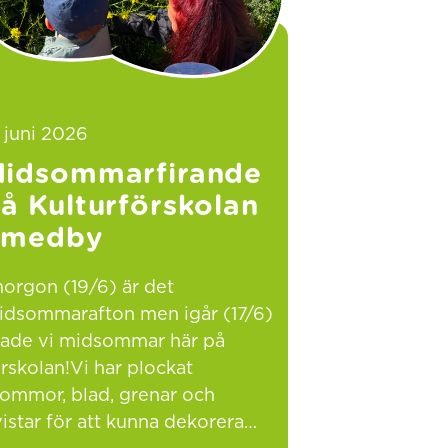
 juni 2026
idsommarfirande
å Kulturförskolan
Smedby
orgon (19/6) är det
idsommarafton men igår (17/6)
irade vi midsommar här på
rskolan!Vi har plockat
lommor, blad, grenar och
istar för att kunna dekorera…