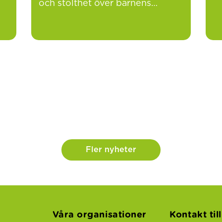
och stolthet över barnens…
Fler nyheter
Våra organisationer
Kontakt til