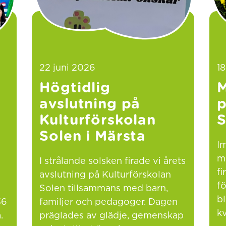
22 juni 2026
18
Högtidlig
M
avslutning på
p
Kulturförskolan
Solen i Märsta
Im
m
I strålande solsken firade vi årets
f
avslutning på Kulturförskolan
fö
Solen tillsammans med barn,
b
36
familjer och pedagoger. Dagen
kv
.
präglades av glädje, gemenskap