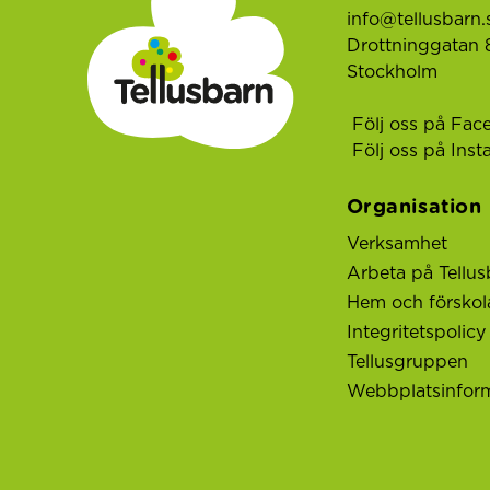
info@tellusbarn.
Drottninggatan 8
Stockholm
Följ oss på Fac
Följ oss på Ins
Organisation
Verksamhet
Arbeta på Tellus
Hem och förskol
Integritetspolicy
Tellusgruppen
Webbplatsinfor