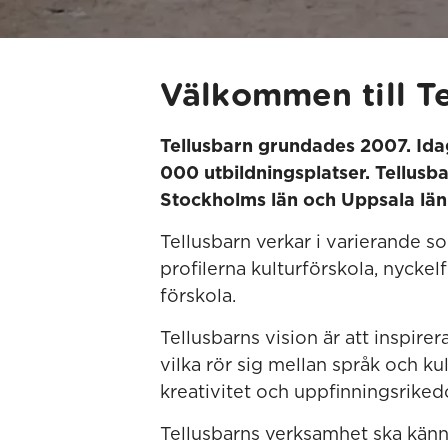
Välkommen till T
Tellusbarn grundades 2007. Idag
000 utbildningsplatser. Tellusb
Stockholms län och Uppsala län
Tellusbarn verkar i varierande s
profilerna kulturförskola, nyckel
förskola.
Tellusbarns vision är att inspir
vilka rör sig mellan språk och k
kreativitet och uppfinningsrike
Tellusbarns verksamhet ska känne