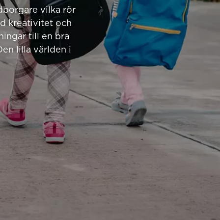
dborgare vilka rör
d kreativitet och
ngar till en bra
en lilla världen i