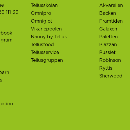
se
Tellusskolan
Akvarellen
6 111 36
Omnipro
Backen
Omniglot
Framtiden
Vikariepoolen
Galaxen
ebook
Nanny by Tellus
Paletten
tagram
Tellusfood
Piazzan
Tellusservice
Pusslet
Tellusgruppen
Robinson
Ryttis
barn
Sherwood
a
mation