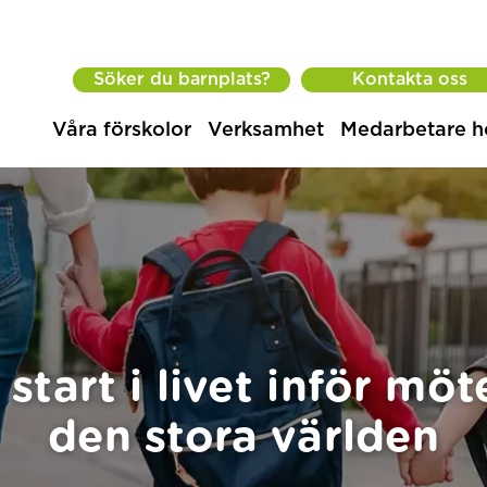
Söker du barnplats?
Kontakta oss
Våra förskolor
Verksamhet
Medarbetare h
 start i livet inför mö
den stora världen