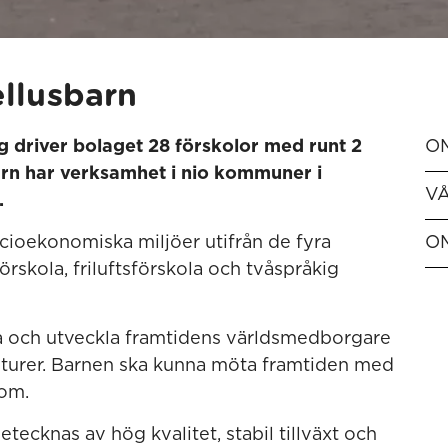
ellusbarn
 driver bolaget 28 förskolor med runt 2
O
arn har verksamhet i nio kommuner i
V
.
ocioekonomiska miljöer utifrån de fyra
O
förskola, friluftsförskola och tvåspråkig
era och utveckla framtidens världsmedborgare
ulturer. Barnen ska kunna möta framtiden med
dom.
tecknas av hög kvalitet, stabil tillväxt och