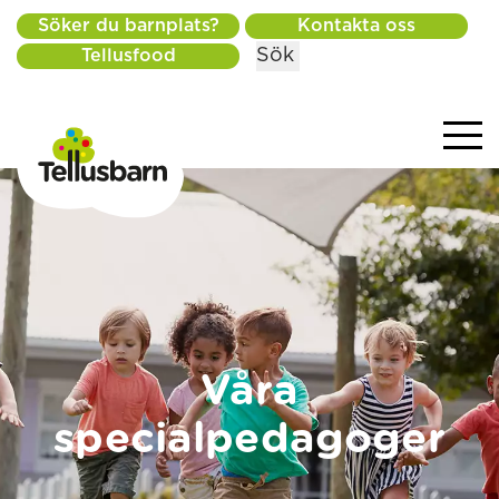
Söker du barnplats?
Kontakta oss
Sök
Tellusfood
Våra
specialpedagoger