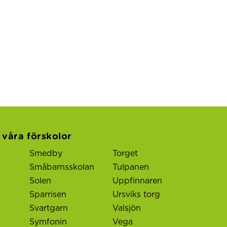
l våra förskolor
Smedby
Torget
Småbarnsskolan
Tulpanen
Solen
Uppfinnaren
Sparrisen
Ursviks torg
Svartgarn
Valsjön
Symfonin
Vega