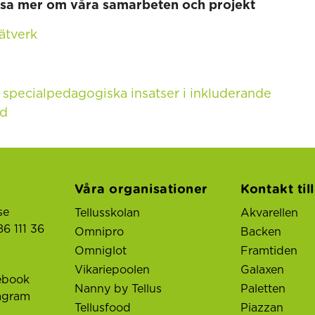
äsa mer om våra samarbeten och projekt
ätverk
 specialpedagogiska insatser i inkluderande
öd
Våra organisationer
Kontakt til
se
Tellusskolan
Akvarellen
6 111 36
Omnipro
Backen
Omniglot
Framtiden
Vikariepoolen
Galaxen
ebook
Nanny by Tellus
Paletten
tagram
Tellusfood
Piazzan