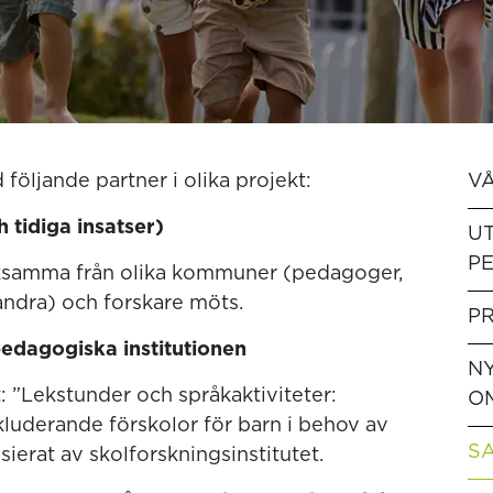
följande partner i olika projekt:
V
h tidiga insatser)
UT
P
rksamma från olika kommuner (pedagoger,
ndra) och forskare möts.
P
pedagogiska institutionen
N
t: ”Lekstunder och språkaktiviteter:
O
kluderande förskolor för barn i behov av
S
sierat av skolforskningsinstitutet.